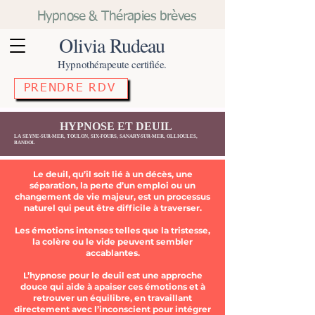
Hypnose & Thérapies brèves
Olivia Rudeau
Hypnothérapeute certifiée.
PRENDRE RDV
HYPNOSE ET DEUIL
LA SEYNE-SUR-MER, TOULON, SIX-FOURS, SANARY-SUR-MER, OLLIOULES,
BANDOL
Le deuil, qu’il soit lié à un décès, une
séparation, la perte d’un emploi ou un
changement de vie majeur, est un processus
naturel qui peut être difficile à traverser.
Les émotions intenses telles que la tristesse,
la colère ou le vide peuvent sembler
accablantes.
L’hypnose pour le deuil est une approche
douce qui aide à apaiser ces émotions et à
retrouver un équilibre, en travaillant
directement avec l’inconscient pour intégrer