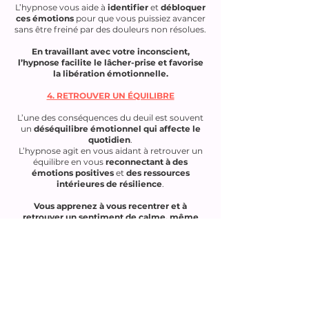
L’hypnose vous aide à
identifier
et
débloquer
ces émotions
pour que vous puissiez avancer
sans être freiné par des douleurs non résolues.
En travaillant avec votre inconscient,
l’hypnose facilite le lâcher-prise et favorise
la libération émotionnelle.
4. RETROUVER UN ÉQUILIBRE
L’une des conséquences du deuil est souvent
un
déséquilibre émotionnel qui affecte le
quotidien
.
L’hypnose agit en vous aidant à retrouver un
équilibre en vous
reconnectant à des
émotions positives
et
des ressources
intérieures de résilience
.
Vous apprenez à vous recentrer et à
retrouver un sentiment de calme, même
dans les moments difficiles.
5. ACCOMPAGNER LA TRANSITION VERS
UNE NOUVELLE PHASE DE VIE
Le deuil implique de
laisser partir une
situation
ou une
personne
, mais aussi
d’ouvrir un nouveau chapitre dans sa vie.